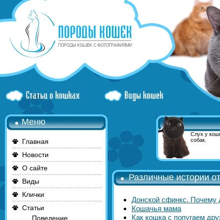
Меню
Слух у кошк
собак.
Главная
Новости
О сайте
Различные истории о
Виды
Клички
Донской сфинкс. Почему 
Статьи
Кошачья мама
Как кошка с попугаем дру
Поведение