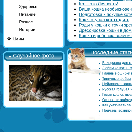
Кот - это Личность!
Здоровье
Ваша кошка необыкновен
Питание
Подготовка к покупке кот
Как я отучал кота гадить
Разное
Роды у кошки с точки зр
Истории
Дрессировка кошки в до
Кошка и ребенок: возмо
Цены
Последние стать
Случайное фото
Валериана для ко
Любимые коты - 
Главные ошибки 
Типичные фобии 
Цейлонская кошк
Русская голубая 
Голая кошка: нюа
Основные заблуж
Как ухаживать за
Причины возникн