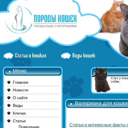
Меню
Слух у кошк
собак.
Главная
Новости
О сайте
Валериана для кошки:
Виды
Клички
Статьи
Статьи и интересные факты 
Поведение