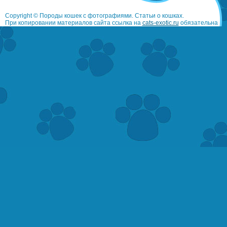
Copyright © Породы кошек с фотографиями. Статьи о кошках.
При копировании материалов сайта ссылка на
cats-exotic.ru
обязательна