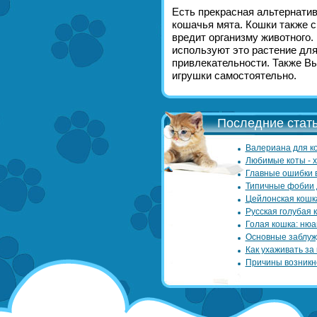
Есть прекрасная альтернатив
кошачья мята. Кошки также с
вредит организму животного.
используют это растение дл
привлекательности. Также Вы
игрушки самостоятельно.
Последние стать
Валериана для ко
Любимые коты - 
Главные ошибки 
Типичные фобии 
Цейлонская кошк
Русская голубая 
Голая кошка: нюа
Основные заблуж
Как ухаживать за
Причины возникн