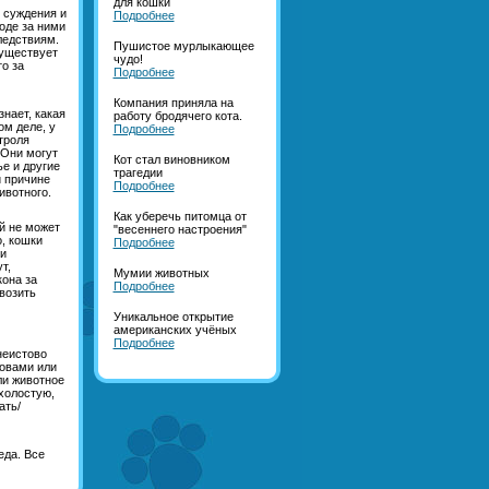
для кошки
 суждения и
Подробнее
оде за ними
ледствиям.
Пушистое мурлыкающее
существует
чудо!
о за
Подробнее
Компания приняла на
знает, какая
работу бродячего кота.
ом деле, у
Подробнее
троля
 Они могут
Кот стал виновником
е и другие
трагедии
й причине
Подробнее
ивотного.
Как уберечь питомца от
ей не может
"весеннего настроения"
, кошки
Подробнее
и
т,
Мумии животных
кона за
Подробнее
возить
Уникальное открытие
американских учёных
Подробнее
неистово
ловами или
ли животное
вхолостую,
ать/
еда. Все