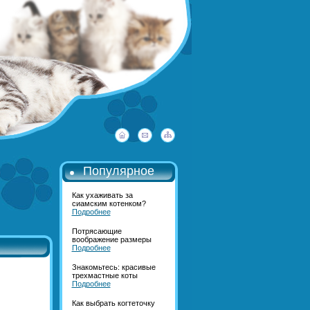
Популярное
Как ухаживать за
сиамским котенком?
Подробнее
Потрясающие
воображение размеры
Подробнее
Знакомьтесь: красивые
трехмастные коты
Подробнее
Как выбрать когтеточку