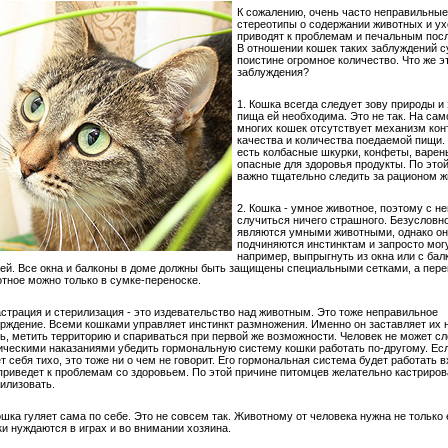
К сожалению, очень часто неправильные
стереотипы о содержании животных и ух
приводят к проблемам и печальным пос
В отношении кошек таких заблуждений 
поистине огромное количество. Что же эт
заблуждения?
1. Кошка всегда следует зову природы и 
пища ей необходима. Это не так. На сам
многих кошек отсутствует механизм кон
качества и количества поедаемой пищи.
есть колбасные шкурки, конфеты, варень
опасные для здоровья продукты. По это
важно тщательно следить за рационом ж
2. Кошка - умное животное, поэтому с н
случиться ничего страшного. Безусловно
являются умными животными, однако он
подчиняются инстинктам и запросто могу
например, выпрыгнуть из окна или с бал
ей. Все окна и балконы в доме должны быть защищены специальными сетками, а пере
тное можно только в сумке-переноске.
астрация и стерилизация - это издевательство над животным. Это тоже неправильное
рждение. Всеми кошками управляет инстинкт размножения. Именно он заставляет их 
ь, метить территорию и спариваться при первой же возможности. Человек не может с
ческими наказаниями убедить гормональную систему кошки работать по-другому. Ес
т себя тихо, это тоже ни о чем не говорит. Его гормональная система будет работать 
приведет к проблемам со здоровьем. По этой причине питомцев желательно кастриров
илизовать.
ошка гуляет сама по себе. Это не совсем так. Животному от человека нужна не только 
и нуждаются в играх и во внимании хозяина.