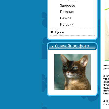
Здоровье
Питание
Разное
Истории
Цены
Случайное фото
птиц
живо
3. К
утве
орат
физи
веде
что 
стер
4. К
кошк