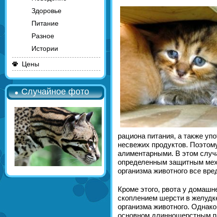
Здоровье
Питание
Разное
Истории
Цены
Случайное фото
рациона питания, а также уп
несвежих продуктов. Поэтом
алиментарными. В этом случ
определенным защитным меха
организма животного все вре
Кроме этого, рвота у домаш
скоплением шерсти в желудк
организма животного. Однако
основном длинношерстным по