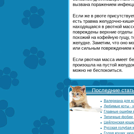
вызвана поражением инфекци
Если же в рвоте присутствует
есть травма желудочно-кишеч
находящаяся в рвотной массе
повреждены верхние отделы Ж
похожий на кофейную гущу, т
желудке. Заметим, что оно 
или сильным повреждением к
Если рвотная масса имеет бел
произошла на пустой желудок
можно не беспокоиться.
Последние стать
Валериана для ко
Любимые коты - 
Главные ошибки 
Типичные фобии 
Цейлонская кошк
Русская голубая 
Голая кошка: нюа