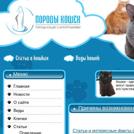
Меню
Кошки - од
могут прав
Главная
его чувства
Новости
О сайте
Причины возникновен
Виды
Клички
Статьи
Статьи и интересные факты 
Поведение