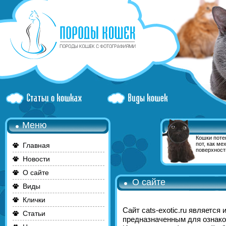
Меню
Кошки поте
пот, как ме
Главная
поверхност
Новости
О сайте
О сайте
Виды
Клички
Сайт cats-exotic.ru являетс
Статьи
предназначенным для ознако