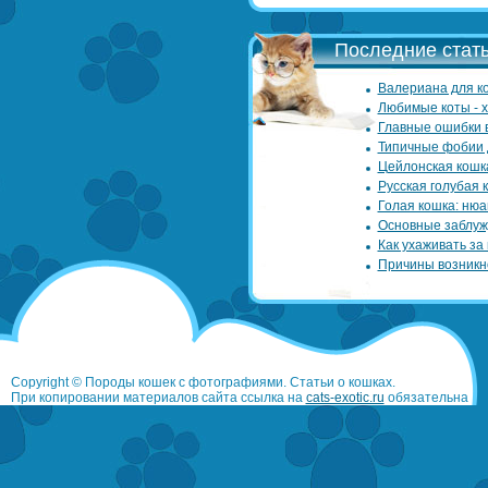
Последние стать
Валериана для ко
Любимые коты - 
Главные ошибки 
Типичные фобии 
Цейлонская кошк
Русская голубая 
Голая кошка: нюа
Основные заблуж
Как ухаживать за
Причины возникн
Copyright © Породы кошек с фотографиями. Статьи о кошках.
При копировании материалов сайта ссылка на
cats-exotic.ru
обязательна