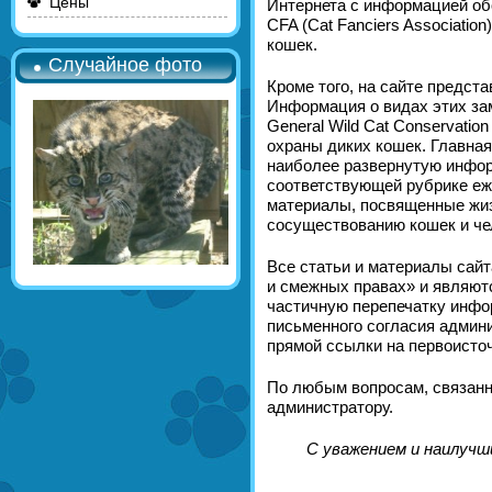
Цены
Интернета с информацией обо
CFA (Cat Fanciers Associati
кошек.
Случайное фото
Кроме того, на сайте предст
Информация о видах этих за
General Wild Cat Conservati
охраны диких кошек. Главная 
наиболее развернутую информ
соответствующей рубрике еж
материалы, посвященные жиз
сосуществованию кошек и че
Все статьи и материалы сай
и смежных правах» и являют
частичную перепечатку инфо
письменного согласия админи
прямой ссылки на первоисточ
По любым вопросам, связанн
администратору.
С уважением и наилучш