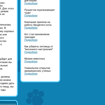
для кошки
трех
Подробнее
ко
. Для этого
Пушистое мурлыкающее
й режим
чудо!
к не
Подробнее
Компания приняла на
аленькому
работу бродячего кота.
Подробнее
ко. В
ому коровье
Кот стал виновником
но или
трагедии
ного
Подробнее
ество
го
Как уберечь питомца от
.
"весеннего настроения"
Подробнее
Мумии животных
ойдет для
Подробнее
питание вы
ельные
Уникальное открытие
ок.
американских учёных
Подробнее
е должны
елю можно
ходимо дать
го пищу, вы
 еды.