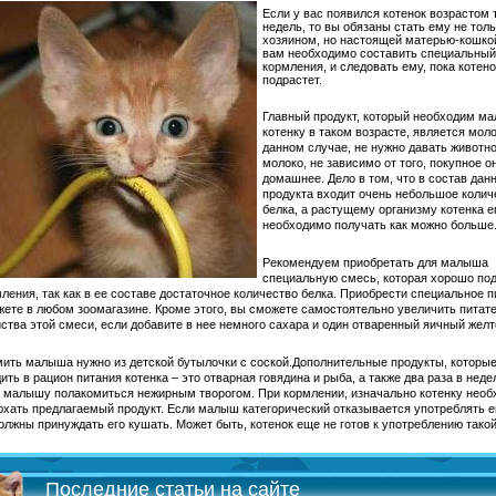
Если у вас появился котенок возрастом 
недель, то вы обязаны стать ему не толь
хозяином, но настоящей матерью-кошкой
вам необходимо составить специальны
кормления, и следовать ему, пока котено
подрастет.
Главный продукт, который необходим м
котенку в таком возрасте, является моло
данном случае, не нужно давать животн
молоко, не зависимо от того, покупное о
домашнее.
Дело в том, что в состав дан
продукта входит очень небольшое колич
белка, а растущему организму котенка е
необходимо получать как можно больше
Рекомендуем приобретать для малыша
специальную смесь, которая хорошо под
ления, так как в ее составе достаточное количество белка. Приобрести специальное 
ете в любом зоомагазине. Кроме этого, вы сможете самостоятельно увеличить питат
ства этой смеси, если добавите в нее немного сахара и один отваренный яичный желт
ить малыша нужно из детской бутылочки с соской.
Дополнительные продукты, которы
ить в рацион питания котенка – это отварная говядина и рыба, а также два раза в нед
 малышу полакомиться нежирным творогом. При кормлении, изначально котенку необ
хать предлагаемый продукт. Если малыш категорический отказывается употреблять е
олжны принуждать его кушать. Может быть, котенок еще не готов к употреблению такой
Последние статьи на сайте