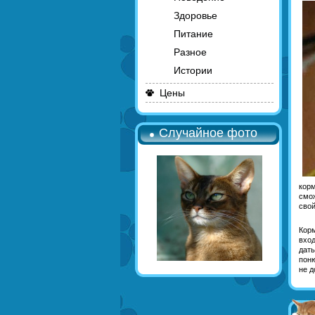
Здоровье
Питание
Разное
Истории
Цены
Случайное фото
корм
смож
свой
Корм
вход
дать
поню
не д