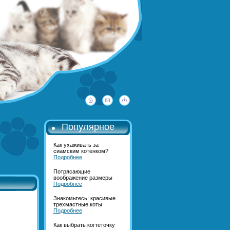
Популярное
Как ухаживать за
сиамским котенком?
Подробнее
Потрясающие
воображение размеры
Подробнее
Знакомьтесь: красивые
трехмастные коты
Подробнее
Как выбрать когтеточку