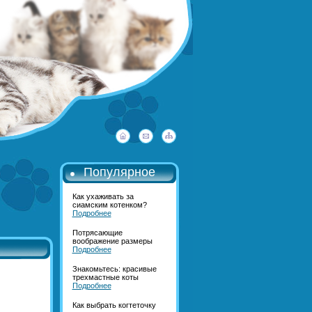
Популярное
Как ухаживать за
сиамским котенком?
Подробнее
Потрясающие
воображение размеры
Подробнее
Знакомьтесь: красивые
трехмастные коты
Подробнее
Как выбрать когтеточку