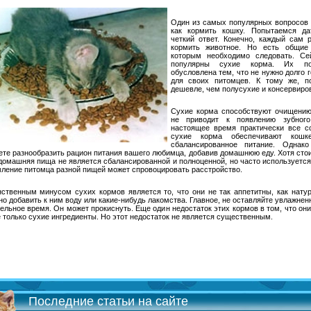
Один из самых популярных вопросов 
как кормить кошку. Попытаемся да
четкий ответ. Конечно, каждый сам 
кормить животное. Но есть общие 
которым необходимо следовать. Се
популярны сухие корма. Их поп
обусловлена тем, что не нужно долго 
для своих питомцев. К тому же, п
дешевле, чем полусухие и консервиро
Сухие корма способствуют очищению
не приводит к появлению зубног
настоящее время практически все с
сухие корма обеспечивают кошк
сбалансированное питание. Однак
те разнообразить рацион питания вашего любимца, добавив домашнюю еду. Хотя стои
домашняя пища не является сбалансированной и полноценной, но часто используется.
ление питомца разной пищей может спровоцировать расстройство.
ственным минусом сухих кормов является то, что они не так аппетитны, как нату
о добавить к ним воду или какие-нибудь лакомства. Главное, не оставляйте увлажнен
ельное время. Он может прокиснуть. Еще один недостаток этих кормов в том, что они
 только сухие ингредиенты. Но этот недостаток не является существенным.
Последние статьи на сайте