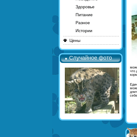
Здоровье
Питание
Разное
Истории
Цены
Случайное фото
може
что 
корм
Един
можн
длит
себе