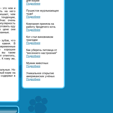
для кошки
Подробнее
– это чем и
Пушистое мурлыкающее
ть на него
чудо!
решает, чем
Подробнее
тенденции,
йчас очень
улярность
Компания приняла на
готовить еду
работу бродячего кота.
о цене они
Подробнее
ванные.
Кот стал виновником
трагедии
 зубов, что
Подробнее
о камня. В
овременные
е хорошее
Как уберечь питомца от
о вы также
"весеннего настроения"
т отметить,
Подробнее
 К тому же,
Мумии животных
Подробнее
ральные. Но
ный корм на
Уникальное открытие
 содержат в
американских учёных
Подробнее