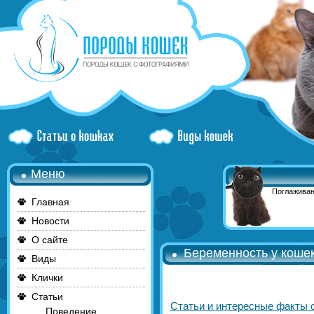
Меню
Поглаживан
Главная
Новости
О сайте
Беременность у коше
Виды
Клички
Статьи
Статьи и интересные факты 
Поведение