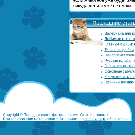
если животное уже будет знак
никуда деться уже не сможет.
Последние стать
Валериана для ко
Любимые коты - 
Главные ошибки 
Типичные фобии 
Цейлонская кошк
Русская голубая 
Голая кошка: нюа
Основные заблуж
Как ухаживать за
Причины возникн
Copyright © Породы кошек с фотографиями. Статьи о кошках.
При копировании материалов сайта ссылка на
cats-exotic.ru
обязательна