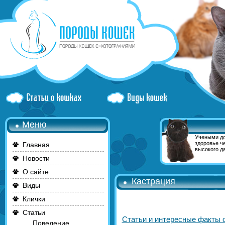
Меню
Учеными до
здоровье ч
Главная
высокого да
Новости
О сайте
Кастрация
Виды
Клички
Статьи
Статьи и интересные факты 
Поведение