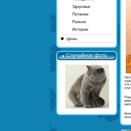
Здоровье
Питание
Разное
Истории
Цены
Случайное фото
Част
тщат
это 
спуг
Поку
живо
напо
Иног
лотк