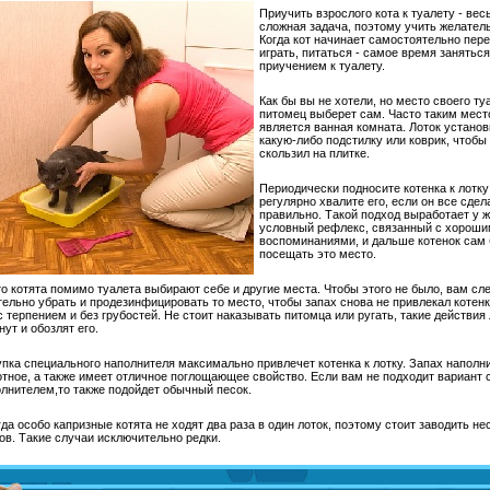
Приучить взрослого кота к туалету - вес
сложная задача, поэтому учить желатель
Когда кот начинает самостоятельно пере
играть, питаться - самое время заняться
приучением к туалету.
Как бы вы не хотели, но место своего ту
питомец выберет сам. Часто таким мес
является ванная комната. Лоток установ
какую-либо подстилку или коврик, чтобы 
скользил на плитке.
Периодически подносите котенка к лотку
регулярно хвалите его, если он все сдел
правильно. Такой подход выработает у ж
условный рефлекс, связанный с хороши
воспоминаниями, и дальше котенок сам 
посещать это место.
о котята помимо туалета выбирают себе и другие места. Чтобы этого не было, вам сл
ельно убрать и продезинфицировать то место, чтобы запах снова не привлекал котенк
с терпением и без грубостей. Не стоит наказывать питомца или ругать, такие действия
нут и обозлят его.
пка специального наполнителя максимально привлечет котенка к лотку. Запах наполн
тное, а также имеет отличное поглощающее свойство. Если вам не подходит вариант 
лнителем,то также подойдет обычный песок.
да особо капризные котята не ходят два раза в один лоток, поэтому стоит заводить не
ов. Такие случаи исключительно редки.