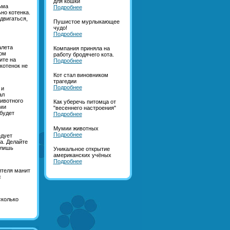
для кошки
ьма
Подробнее
но котенка.
двигаться,
Пушистое мурлыкающее
чудо!
Подробнее
алета
Компания приняла на
том
работу бродячего кота.
ите на
Подробнее
котенок не
Кот стал виновником
трагедии
Подробнее
 и
ал
ивотного
Как уберечь питомца от
ми
"весеннего настроения"
будет
Подробнее
Мумии животных
Подробнее
едует
а. Делайте
 лишь
Уникальное открытие
американских учёных
Подробнее
ителя манит
с
сколько