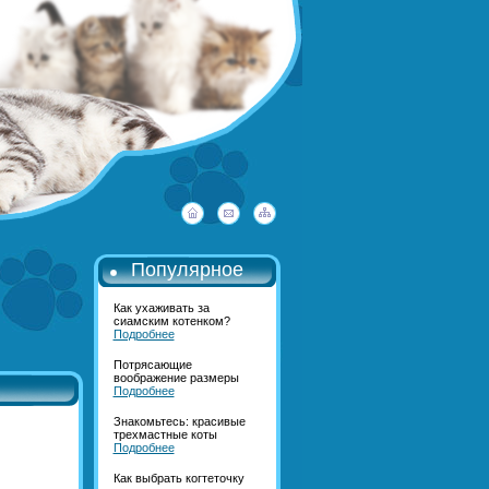
Популярное
Как ухаживать за
сиамским котенком?
Подробнее
Потрясающие
воображение размеры
Подробнее
Знакомьтесь: красивые
трехмастные коты
Подробнее
Как выбрать когтеточку