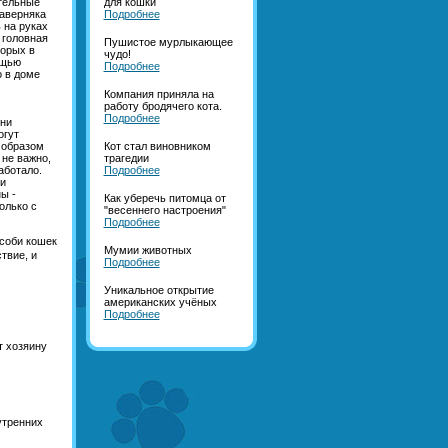
тельные
для кошки
наверняка
Подробнее
 на руках
 головная
Пушистое мурлыкающее
торых в
чудо!
ощью
Подробнее
о в доме
Компания приняла на
работу бродячего кота.
Подробнее
они
огут
м образом
Кот стал виновником
 не важно,
трагедии
аботало.
Подробнее
и
ы -
Как уберечь питомца от
олько с
"весеннего настроения"
Подробнее
особи кошек
Мумии животных
твие, и
Подробнее
Уникальное открытие
американских учёных
Подробнее
т хозяину
утренних