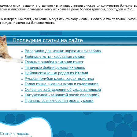
иамских стоит выделить отдельно - в их присутствии снижается количество болезнетв
ерий и микробов, благодаря чему их хозяева реже болеют гриппом, простудой и ОРЗ.
ь интересный факт, что кошки могут лечить людей сами. Если она хочет помочь хозяи
 придет и ляжет на больное место.
Последние статьи на сайте
Валериана для кошки: наркотик или забава
Любимые коты - хвостатые лекари
Главные ошибки в питании кошек
Типичные фобии домашних кошек
Цейлонская кошка родом из Италии
Русская голубая кошка: характеристика
Голая кошка: нюансы ухода и содержания
Основные заблуждения об уходе за кошкой
Как ухаживать за кошкой после операции?
Причины возникновения рвоты у кошки
Статьи о кошках.