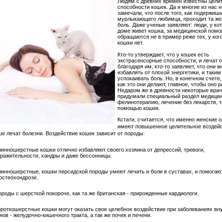
Людям с древних времен известны цели
способности кошек. Да и многие из нас 
замечали, что после того, как подержишь
мурлыкающего любимца, проходит та же
боль. Даже ученые заявляют: люди, у ко
доме живет кошка, за медицинской пом
обращаются не в пример реже тех, у ког
кошки нет.
Кто-то утверждает, что у кошек есть
экстрасенсорные способности, и лечат 
благодаря им, кто-то заявляет, что они м
избавлять от плохой энергетики, и таки
успокаивать боль. Но, в конечном счете,
как это они делают, главное, чтобы оно р
Недаром же в древности некоторые врач
придумали специальный раздел медицин
фелинотерапию, лечение без лекарств, т
помощью кошек.
Кстати, считается, что именно женские 
имеют повышенное целительное воздейс
е лечат болезни. Воздействие кошек зависит от породы:
линношерстные кошки отлично избавляют своего хозяина от депрессий, тревоги,
ражительности, хандры и даже бессонницы.
линношерстные, кошки персидской породы умеют лечить и боли в суставах, и помогаю
остеохондрозе.
ороды с шерсткой покороче, как та же британская - прирожденные кардиологи.
ороткошерстные кошки могут оказать свое целебное воздействие при заболеваниях вн
нов - желудочно-кишечного тракта, а так же почек и печени.