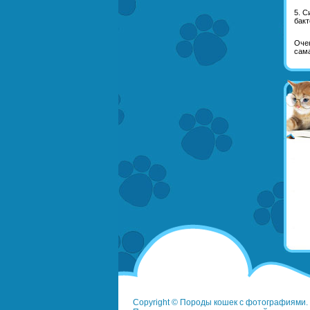
5. С
бакт
Очен
сама
Copyright © Породы кошек с фотографиями. 