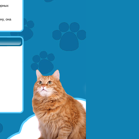
орных
ну, она