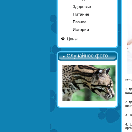
Здоровье
Питание
Разное
Истории
Цены
Случайное фото
лучш
1. Д
разд
2. Д
при 
3. П
4. К
орга