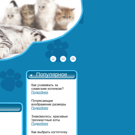
Популярное
Как ухаживать за
сиамским котенком?
Подробнее
Потрясающие
воображение размеры
Подробнее
Знакомьтесь: красивые
трехмастные коты
Подробнее
Как выбрать когтеточку