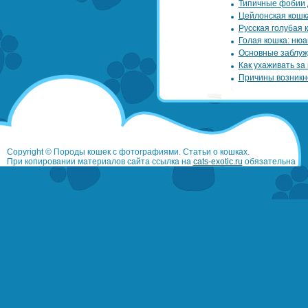
Типичные фобии 
Цейлонская кошк
Русская голубая 
Голая кошка: нюа
Основные заблуж
Как ухаживать за
Причины возникн
Copyright © Породы кошек с фотографиями. Статьи о кошках.
При копировании материалов сайта ссылка на
cats-exotic.ru
обязательна