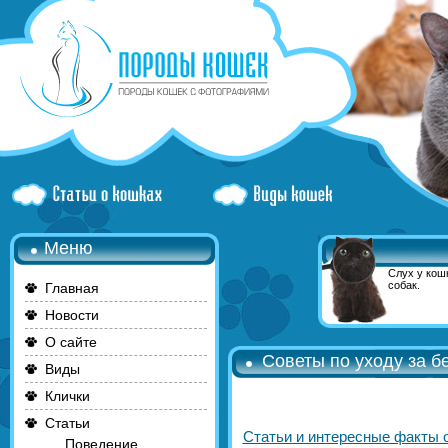
Меню
Слух у кошк
собак.
Главная
Новости
О сайте
Советы по уходу за 
Виды
Клички
Статьи
Статьи и интересные факты 
Поведение