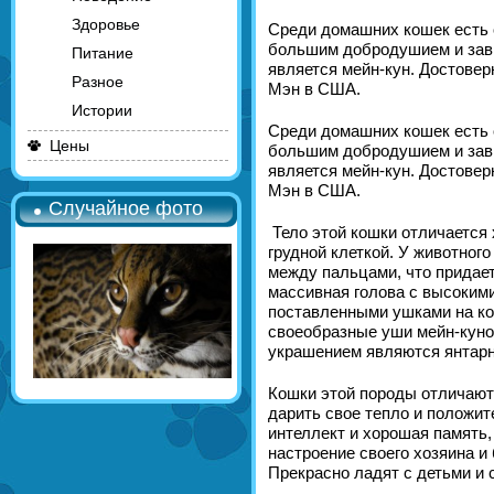
Здоровье
Среди домашних кошек есть 
большим добродушием и зави
Питание
является мейн-кун. Достоверн
Разное
Мэн в США.
Истории
Среди домашних кошек есть 
Цены
большим добродушием и зави
является мейн-кун. Достоверн
Мэн в США.
Случайное фото
Тело этой кошки отличается
грудной клеткой. У животног
между пальцами, что придает
массивная голова с высоким
поставленными ушками на кон
своеобразные уши мейн-куно
украшением являются янтарны
Кошки этой породы отличают
дарить свое тепло и положит
интеллект и хорошая память,
настроение своего хозяина и
Прекрасно ладят с детьми и 