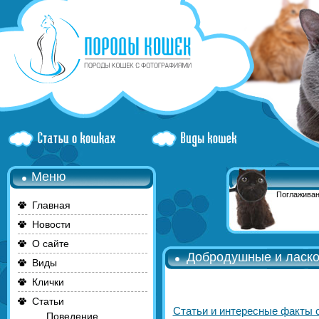
Меню
Поглаживан
Главная
Новости
О сайте
Добродушные и ласко
Виды
Клички
Статьи
Статьи и интересные факты 
Поведение