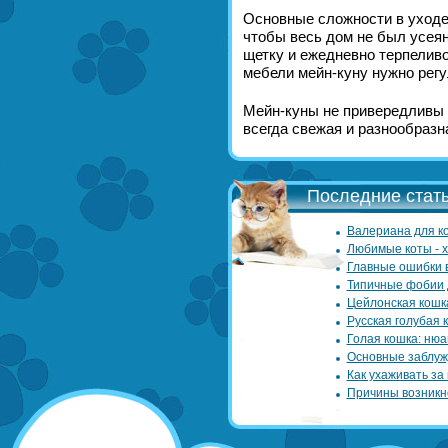
Основные сложности в уходе 
чтобы весь дом не был усея
щетку и ежедневно терпелив
мебели мейн-куну нужно регу
Мейн-куны не привередливы в
всегда свежая и разнообразн
Последние стать
Валериана для ко
Любимые коты - 
Главные ошибки 
Типичные фобии 
Цейлонская кошк
Русская голубая 
Голая кошка: нюа
Основные заблуж
Как ухаживать за
Причины возникн