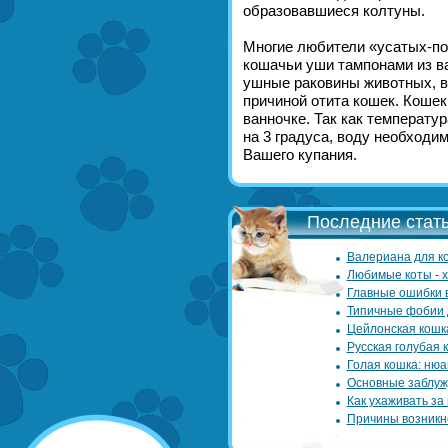
образовавшиеся колтуны.
Многие любители «усатых-по
кошачьи уши тампонами из в
ушные раковины животных, в
причиной отита кошек. Кошек
ванночке. Так как температу
на 3 градуса, воду необходим
Вашего купания.
Последние стать
Валериана для ко
Любимые коты - 
Главные ошибки 
Типичные фобии 
Цейлонская кошк
Русская голубая 
Голая кошка: нюа
Основные заблуж
Как ухаживать за
Причины возникн