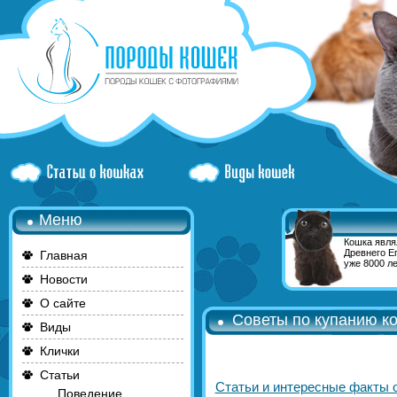
Меню
Кошка явля
Древнего Е
Главная
уже 8000 ле
Новости
О сайте
Советы по купанию ко
Виды
Клички
Статьи
Статьи и интересные факты 
Поведение