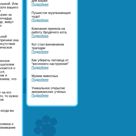
для кошки
кошкой. Или
Подробнее
роге вашего
т
Пушистое мурлыкающее
азин за
чудо!
мочадца.
Подробнее
де, живут
о
Компания приняла на
работу бродячего кота.
Подробнее
ьной
 причине она
рисутствие
Кот стал виновником
тическое
трагедии
Подробнее
Как уберечь питомца от
ческое
"весеннего настроения"
лушателем
Подробнее
скается о
ся,
ком и
Мумии животных
ением, что
Подробнее
Уникальное открытие
американских учёных
 на его
Подробнее
о, то нужно
для
 когда вы
озяина о
 внимание