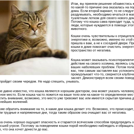
Итак, вы приняли решение обзавестись 
по какой-то причине она оказалась на по
дома. Если второй вариант, то не следуе
раздумывать, необходимо мчаться в маг
туалетным лотком для своего нового до
Потому что кошка сама приходит туда, г
люди, которые нуждаются в помощи этог
животного.
Кошки очень чувствительны к отрицател
энергетике и, возможно, именно по этой
пришла к вам, а не к соседней двери. П
кошки в доме помогает очистить энерге
пространство от негатива.
Кошка может оказывать психотерапевти
действие на своего хозяина, являясь с
ваших наболевших проблем. Потом пола
вас, тем самым заставляя вас успокоить
промурлыкает что-то, свернется клубоч
заснет. Демонстрируя всем своим повед
пройдет своим чередом. Не надо спешить, унывать.
е давно известно, что кошка являются хорошим доктором, она может указать человеку
ное место. Если кошка часто ложится на ваше тело или на какое-то определенное мест
тить внимание, возможно, это место уже тревожит вас или имеется скрытая причина 
нейших волнений.
кже обратить внимание на то, в какие дни кошка делает это. Возможно, это происходит,
и трудные и напряженные дни, тогда таким образом она очищает вас от негатива.
а очень хорошо ощущает опасность и старается всяческим способом предупредить х
сшей угрозе. Поэтому за поведением кошки порой необходимо наблюдать и обращать
о, что она хочет донести до вас.