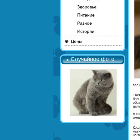
Здоровье
Питание
Разное
Истории
Цены
Случайное фото
все 
Такж
боль
обра
даль
А та
имел
Кошк
нави
на т