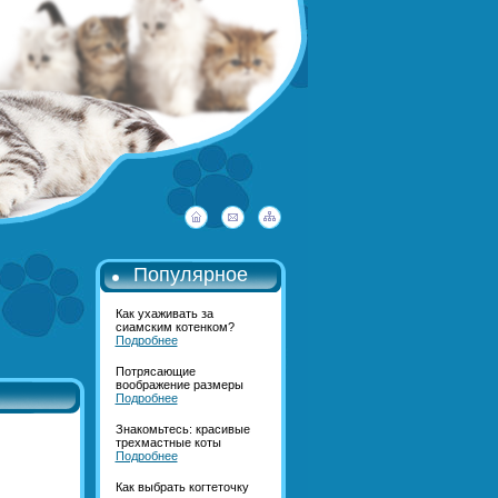
Популярное
Как ухаживать за
сиамским котенком?
Подробнее
Потрясающие
воображение размеры
Подробнее
Знакомьтесь: красивые
трехмастные коты
Подробнее
Как выбрать когтеточку