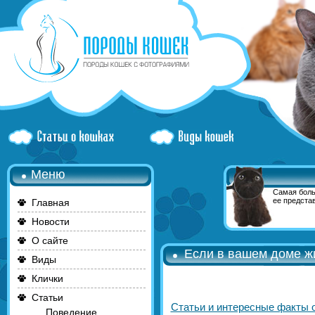
Меню
Самая боль
ее представ
Главная
Новости
О сайте
Если в вашем доме жи
Виды
Клички
Статьи
Статьи и интересные факты 
Поведение