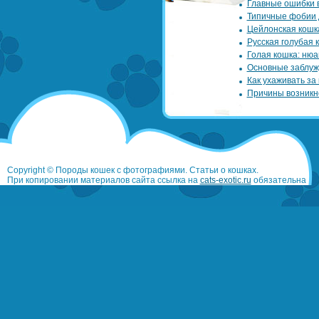
Главные ошибки 
Типичные фобии 
Цейлонская кошк
Русская голубая 
Голая кошка: нюа
Основные заблуж
Как ухаживать за
Причины возникн
Copyright © Породы кошек с фотографиями. Статьи о кошках.
При копировании материалов сайта ссылка на
cats-exotic.ru
обязательна