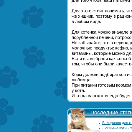
для того чтобы ваш питомец
Для этого стоит понимать, чт
же хищник, поэтому в рацион
в любом виде.
Для котенка можно вначале 
порубленной печени, потрохо
Не забывайте, что в период 
молочные продукты: кефир, м
витамины, которые можно для
Если вы выбрали как способ 
том, чтобы они были качест
Корм должен подбираться исх
любимца.
При питании готовым кормом 
у кота.
И тогда ваш кот всегда буде
Последние стать
Валериана для ко
Любимые коты - 