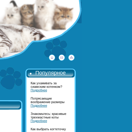
Популярное
Как ухаживать за
сиамским котенком?
Подробнее
Потрясающие
воображение размеры
Подробнее
Знакомьтесь: красивые
трехмастные коты
Подробнее
Как выбрать когтеточку