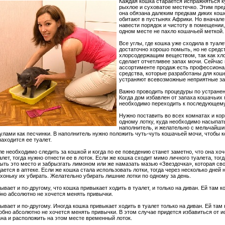
Каждая кошка старается испражняться к
рыхлое и суховатое местечко. Этим пр
она обязана далеким предкам диких кош
обитают в пустынях Африки. Но вначале
навести порядок и чистоту в помещении,
одном месте не пахло кошачьей меткой.
Все углы, где кошка уже сходила в туале
достаточно хорошо помыть, но не средс
хлорсодержащим веществом, так как хло
сделает отчетливее запах мочи. Сейчас 
ассортименте продаж есть профессион
средства, которые разработаны для коше
устраняют всевозможные неприятные за
Важно проводить процедуры по устранен
Когда дом избавлен от запаха кошачьих 
необходимо переходить к последующему
Нужно поставить во всех комнатах и кор
одному лотку, куда необходимо насыпат
наполнитель, и желательно с мельчайш
улами как песчинки. В наполнитель нужно положить чуть-чуть кошачьей мочи, чтобы к
находится ее туалет.
е необходимо следить за кошкой и когда по ее поведению станет заметно, что она хоч
алет, тогда нужно отнести ее в лоток. Если же кошка сходит мимо личного туалета, тог
ть это место и забрызгать лимоном или же намазать мазью «Звездочка», которая св
ается в аптеке. Если же кошка стала использовать лотки, тогда через несколько дней 
хоньку их убирать. Желательно убирать лишние лотки по одному за день.
ывает и по-другому, что кошка привыкает ходить в туалет, и только на диван. Ей там 
но абсолютно не хочется менять привычки.
ывает и по-другому. Иногда кошка привыкает ходить в туалет только на диван. Ей там
обно абсолютно не хочется менять привычки. В этом случае придется избавиться от и
на и расположить на этом месте временный лоток.