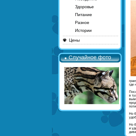
Здоровье
Питание
Разное
Истории
Цены
Случайное фото
гран
где 
Посл
в ту
вымы
прод
поти
Но б
удоб
Но б
и уд
дива