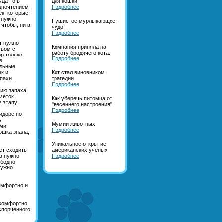
уда-то в
для кошки
едпочтением
Подробнее
ек, которые
 нужно
Пушистое мурлыкающее
 чтобы, ни в
чудо!
Подробнее
т нужно
Компания приняла на
твом с
работу бродячего кота.
р только
Подробнее
в
альные
к и
Кот стал виновником
пахи.
трагедии
Подробнее
ию запаха.
меток
Как уберечь питомца от
 этапу.
"весеннего настроения"
Подробнее
идоре по
ь
Мумии животных
ими
Подробнее
ошка знала,
Уникальное открытие
ет сходить
американских учёных
да нужно
Подробнее
ободно
нужно
комфортно и
 комфортно
спорченного