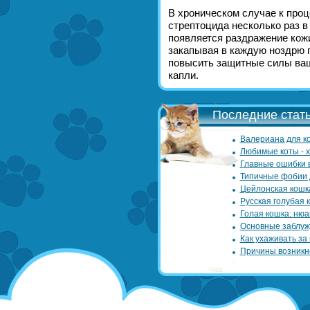
В хроническом случае к про
стрептоцида несколько раз в
появляется раздражение кожи
закапывая в каждую ноздрю г
повысить защитные силы ваш
капли.
Последние стать
Валериана для ко
Любимые коты - 
Главные ошибки 
Типичные фобии 
Цейлонская кошк
Русская голубая 
Голая кошка: нюа
Основные заблуж
Как ухаживать за
Причины возникн