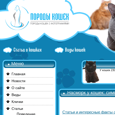
Меню
У кошек 230
Главная
Новости
О сайте
Насморк у кошек: сим
Виды
Клички
Статьи
Статьи и интересные факты 
Поведение