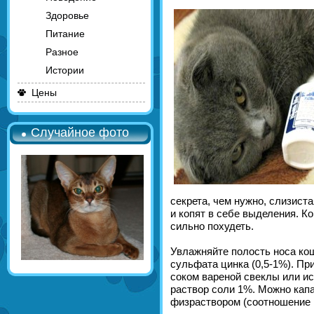
Здоровье
Питание
Разное
Истории
Цены
Случайное фото
секрета, чем нужно, слизист
и копят в себе выделения. Ко
сильно похудеть.
Увлажняйте полость носа кош
сульфата цинка (0,5-1%). Пр
соком вареной свеклы или и
раствор соли 1%. Можно капа
физраствором (соотношение 1