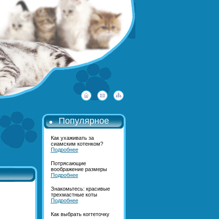
Популярное
Как ухаживать за
сиамским котенком?
Подробнее
Потрясающие
воображение размеры
Подробнее
Знакомьтесь: красивые
трехмастные коты
Подробнее
Как выбрать когтеточку