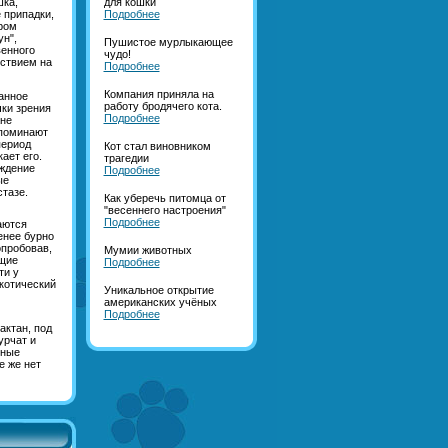
шка,
для кошки
 припадки,
Подробнее
ром
н",
Пушистое мурлыкающее
венного
чудо!
йствием на
Подробнее
Компания приняла на
анное
работу бродячего кота.
чки зрения
Подробнее
ане
апоминают
период
Кот стал виновником
ает его.
трагедии
ождение
Подробнее
ые
тазе.
Как уберечь питомца от
"весеннего настроения"
Подробнее
аются
енее бурно
опробовав,
Мумии животных
ящие
Подробнее
ти у
котический
Уникальное открытие
американских учёных
Подробнее
актан, под
урчат и
ьные
е же нет