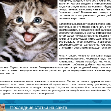
Наверное, каждый, у кого дома живет ко
замечал, как она впадает в истерические
когда чувствует запах валерианки. Неда
лекарственную валериану называют "мяу
"кошачья трава". Влияние этого лекарст
растения зоологи сравнивают даже с де
человека наркотиков.
Валерианка вызывает неадекватное, стр
состояние, но это можно объяснить с то
фармакологии. В лекарственной валери
содержатся эфирные масла, которые н
котам запах половых гормонов кошки в 
течки. Это возбуждает питомца и привлек
Это вызывает в организме кота высвоб
огромного количества гормонов, животн
становятся безумными и находятся в экс
Кстати говоря, не все коты и кошки подд
влиянию валерианы. Кошки реагируют м
изначально, пока не попробуют ее, но, п
начинают требовать добавки, как насто
оманы. Однако есть и польза. Валерианка используется при сердечной недостаточнос
тных, спазмах желудочно-кишечного тракта, но при передозировке может вызвать нар
или смерть.
огичное влияние на котов оказывает кошачья мята. Масла растения содержат непетал
нием которого животные испытывают эйфорию, катаются по земле, лижут растение, м
ся об него, иногда просто впадают в ступор. Но, как и с валерианкой, есть исключител
мпляры котов и кошек, которые никак не реагируют на воздействие кошачьей мяты. Вс
ходимости знакомить кошек с валерианой.
Последние статьи на сайте