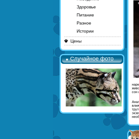
Здоровье
Питание
Разное
Истории
Цены
Случайное фото
нарк
живо
сон 
Анал
влия
трут
экзе
необ