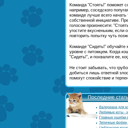
Команда "Стоять!" поможет с
например, соседского попуга
команде лучше всего начать т
собственной инициативе. Пре
голосом произнесите: "Стоят
угостите вкусненьким, если 
повторить попытку чуть позж
Команде "Сидеть!" обучайте 
уровне с питомцем. Когда ко
"Сидеть!", и похвалите ее, ко
Не стоит забывать, что гру
добиться лишь ответной злос
помогут спокойствие и терпен
Последние стать
Валериана для ко
Любимые коты - 
Главные ошибки 
Типичные фобии 
Цейлонская кошк