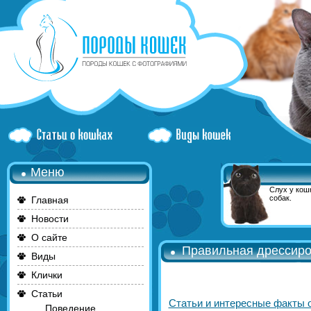
Меню
Слух у кошк
собак.
Главная
Новости
О сайте
Правильная дрессиро
Виды
Клички
Статьи
Статьи и интересные факты 
Поведение