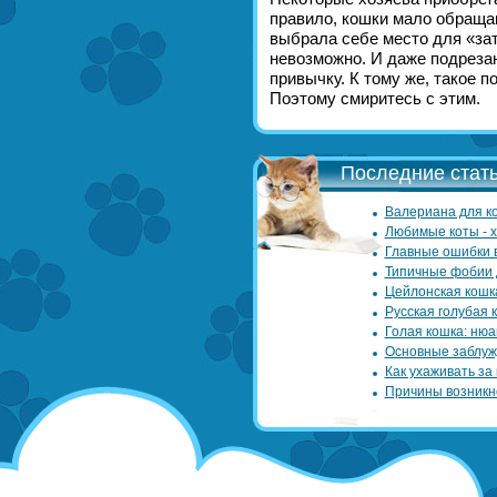
правило, кошки мало обращаю
выбрала себе место для «зат
невозможно. И даже подрезан
привычку. К тому же, такое 
Поэтому смиритесь с этим.
Последние стать
Валериана для ко
Любимые коты - 
Главные ошибки 
Типичные фобии 
Цейлонская кошк
Русская голубая 
Голая кошка: нюа
Основные заблуж
Как ухаживать за
Причины возникн