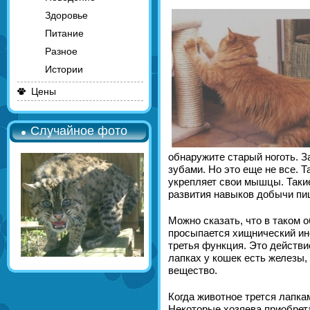
Здоровье
Питание
Разное
Истории
Цены
Случайное фото
обнаружите старый ноготь. З
зубами. Но это еще не все. 
укрепляет свои мышцы. Такие
развития навыков добычи пищ
Можно сказать, что в таком 
просыпается хищнический инс
третья функция. Это действи
лапках у кошек есть железы
вещество.
Когда животное трется лапка
Некоторые хозяева приобрета