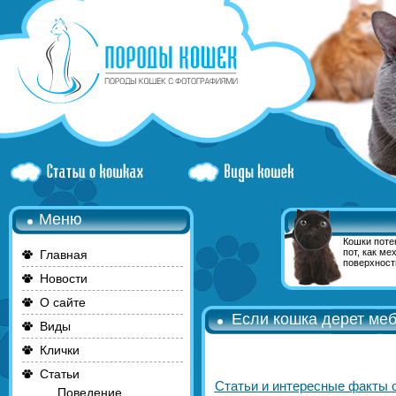
Меню
Кошки поте
пот, как ме
Главная
поверхност
Новости
О сайте
Если кошка дерет ме
Виды
Клички
Статьи
Статьи и интересные факты 
Поведение