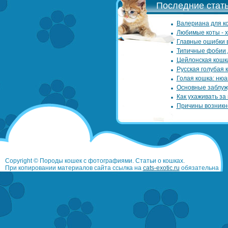
Последние стать
Валериана для ко
Любимые коты - 
Главные ошибки 
Типичные фобии 
Цейлонская кошк
Русская голубая 
Голая кошка: нюа
Основные заблуж
Как ухаживать за
Причины возникн
Copyright © Породы кошек с фотографиями. Статьи о кошках.
При копировании материалов сайта ссылка на
cats-exotic.ru
обязательна