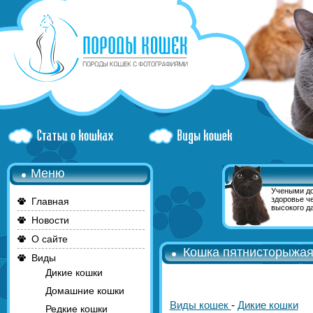
Меню
Учеными до
здоровье ч
Главная
высокого да
Новости
О сайте
Кошка пятнисторыжа
Виды
Дикие кошки
Домашние кошки
Виды кошек
-
Дикие кошки
Редкие кошки