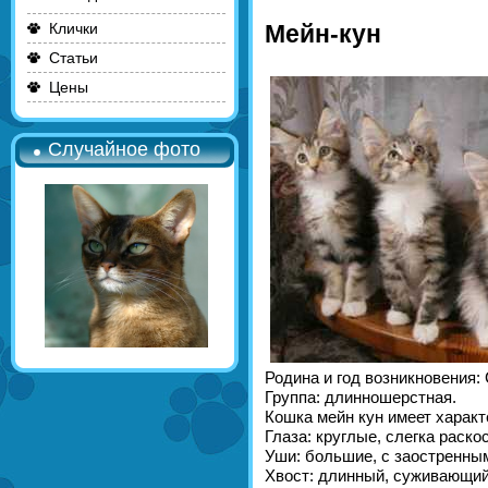
Клички
Мейн-кун
Статьи
Цены
Случайное фото
Родина и год возникновения: 
Группа: длинношерстная.
Кошка мейн кун имеет харак
Глаза: круглые, слегка раско
Уши: большие, с заостренны
Хвост: длинный, суживающийс