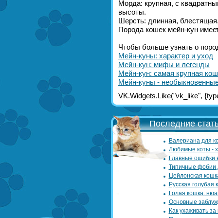
Морда: крупная, с квадратн
высоты.
Шерсть: длинная, блестящая
Порода кошек мейн-кун имеет
Чтобы больше узнать о пород
Мейн-куны: характер и уход
Мейн-кун: мифы и легенды
Мейн-кун: самая крупная кош
Мейн-куны - необыкновенны
VK.Widgets.Like("vk_like", {type: 
Последние стать
Валериана для ко
Любимые коты - 
Главные ошибки 
Типичные фобии 
Цейлонская кошк
Русская голубая 
Голая кошка: нюа
Основные заблуж
Как ухаживать за