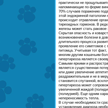
практически не прощупывает
напоминающие по форме виног
70% случаев поражению подв
этой эндокринной патологии 
происходит отравление орга
тиреоидных гормонов. В ред
железы может стать раковое 
Скрытая опасность и коварств
возникновения болезни в дов
длительного процесса разви
проявление его симптомов с
питомца. Учитывая тот факт,
многим другим кошачьим бол
гипертиреоза является своев
Самыми яркими и распростра
является существенная потер
или даже увеличение аппетит
раздражительным и не в мер
становится спутанной, вскло
гипертиреоза может сопровож
увеличенной жаждой (полиди
(полиурией). Еще одним хар
непереносимость тепла.
В случае необходимости сраз
установления диагноза необх