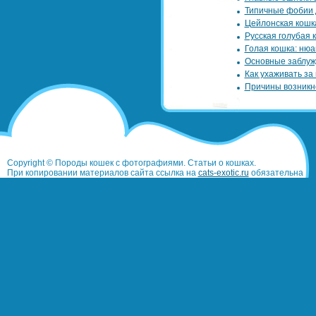
Типичные фобии 
Цейлонская кошк
Русская голубая 
Голая кошка: нюа
Основные заблуж
Как ухаживать за
Причины возникн
Copyright © Породы кошек с фотографиями. Статьи о кошках.
При копировании материалов сайта ссылка на
cats-exotic.ru
обязательна