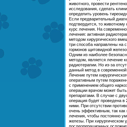
животного, провести рентген
исследования, сделать клини
определить уровень тиреоидн
Если предварительный диагн
подтвердится, то животному
курс лечения. На современн
лечения: активная радиотера
методом хирургического вме
три способа направлены на 
гормонов щитовидной железо
Одним из наиболее безопасн
методом, является лечение 
радиотерапии. Но из-за отсу
данный метод в современной 
Лечение путем хирургическо
оперативным путем пораженн
с применением общего наркоз
операции врачом может быть
препаратами. В случае с дв
операция будет проведена в 
ними. При отсутствии против
очень эффективным, так как 
лечения, чтобы постоянно у
железы. При хирургическом 
послеоперационных осложнен