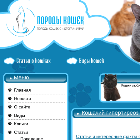
Меню
Кошки любя
Главная
Новости
О сайте
Кошачий гипертиреоз
Виды
Клички
Статьи
Статьи и интересные факты 
Поведение