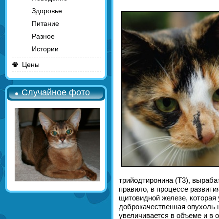
Здоровье
Питание
Разное
Истории
Цены
Случайное фото
трийодтиронина (Т3), выраб
правило, в процессе развития
щитовидной железе, которая 
доброкачественная опухоль 
увеличивается в объеме и в о