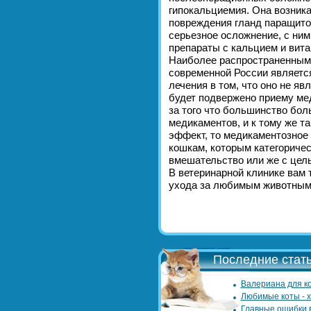
гипокальциемия. Она возника
повреждения гланд паращито
серьезное осложнение, с ни
препараты с кальцием и вит
Наиболее распространенным 
современной России являетс
лечения в том, что оно не я
будет подвержено приему ме
за того что большинство бол
медикаментов, и к тому же т
эффект, то медикаментозное 
кошкам, которым категоричес
вмешательство или же с цель
В ветеринарной клинике вам 
ухода за любимым животным 
Последние стать
Валериана для ко
Любимые коты - 
Главные ошибки 