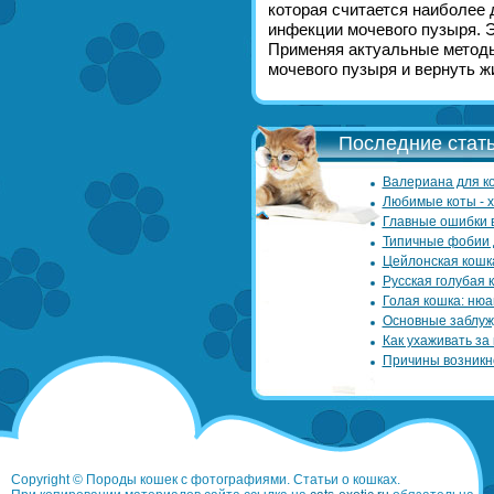
которая считается наиболее
инфекции мочевого пузыря. Э
Применяя актуальные методы
мочевого пузыря и вернуть ж
Последние стать
Валериана для ко
Любимые коты - 
Главные ошибки 
Типичные фобии 
Цейлонская кошк
Русская голубая 
Голая кошка: нюа
Основные заблуж
Как ухаживать за
Причины возникн
Copyright © Породы кошек с фотографиями. Статьи о кошках.