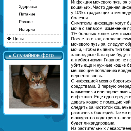
Инфекция мочевого пузыря вс
Здоровье
кошачьих. Часто данная инфе
у 10% страдающих этим неду
Питание
болезни.
Разное
Симптомы инфекции могут бы
моча с запахом, изменение п
Истории
1% больных кошек симптомы
Цены
После того как, согласно си
мочевого пузыря, следует об
мочи, чтобы выявить тип бак
зловредные бактерии будут 
Случайное фото
антибиотиками. Главное не п
убить еще и нужные кошке б
мешающие появлению вредны
вернется вновь.
С инфекцией можно бороться
средствами. В первую очере
клюквенный или черничный с
инфекцию. Еще одно средств
давать кошке с помощью чайн
следить за чистотой кошачье
различных бактерий. Также 
и аккуратно подстригать вол
будет ликвидирована.
Из растительных лекарствен