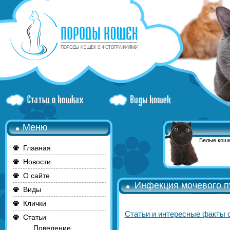
Меню
Белые кошк
Главная
Новости
О сайте
Инфекция мочевого п
Виды
Клички
Статьи и интересные факты 
Статьи
Поведение