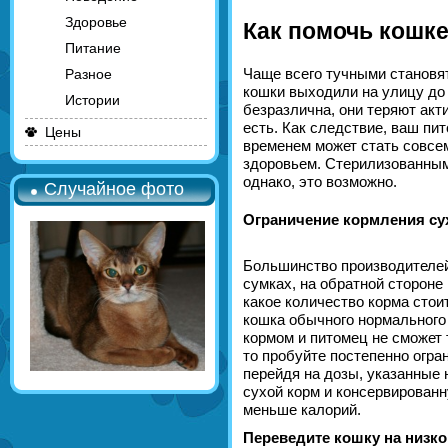
Здоровье
Как помочь кошке
Питание
Чаще всего тучными становят
Разное
кошки выходили на улицу до 
Истории
безразлична, они теряют акт
есть. Как следствие, ваш пи
Цены
временем может стать совсе
здоровьем. Стерилизованным
однако, это возможно.
Случайное фото
Ограничение кормления су
Большинство производителей
сумках, на обратной стороне
какое количество корма стои
кошка обычного нормального 
кормом и питомец не сможет 
то пробуйте постепенно огра
перейдя на дозы, указанные 
сухой корм и консервированн
меньше калорий.
Переведите кошку на низк