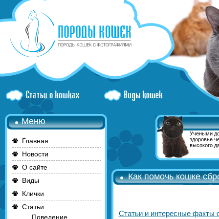
Меню
Учеными до
здоровье ч
Главная
высокого да
Новости
О сайте
Как помочь кошке сбр
Виды
Клички
Статьи
Статьи и интересные факты 
Поведение