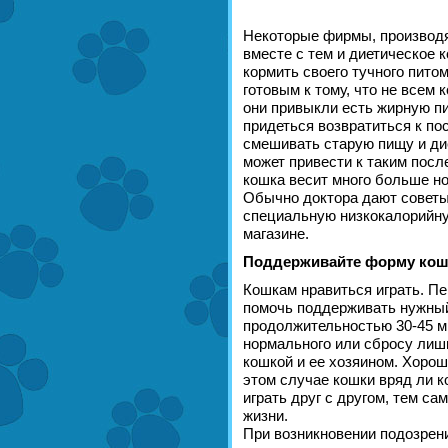
Некоторые фирмы, производ
вместе с тем и диетическое 
кормить своего тучного питом
готовым к тому, что не всем 
они привыкли есть жирную пи
придеться возвратиться к по
смешивать старую пищу и ди
может привести к таким посл
кошка весит много больше но
Обычно доктора дают советы
специальную низкокалорийну
магазине.
Поддерживайте форму кош
Кошкам нравиться играть. П
помочь поддерживать нужный
продолжительностью 30-45 м
нормального или сбросу лишн
кошкой и ее хозяином. Хорош
этом случае кошки вряд ли к
играть друг с другом, тем с
жизни.
При возникновении подозрени