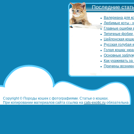
Последние стать
Валериана для ко
Любимые коты - 
Главные ошибки 
Типичные фобии 
Цейлонская кошк
Русская голубая 
Голая кошка: нюа
Основные заблуж
Как ухаживать за
Причины возникн
Copyright © Породы кошек с фотографиями. Статьи о кошках.
При копировании материалов сайта ссылка на
cats-exotic.ru
обязательна