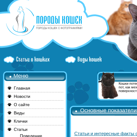
Меню
Кошки поте
пот, как ме
Главная
поверхност
Новости
О сайте
Основные показатели
Виды
Клички
Статьи
Статьи и интересные факты 
Поведение