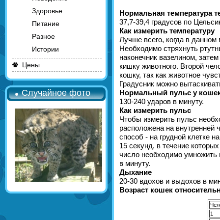
Здоровье
Нормальная температура т
37,7-39,4 градусов по Цельси
Питание
Как измерить температуру
Разное
Лучше всего, когда в данном
Необходимо стряхнуть ртутны
Истории
наконечник вазелином, затем
Цены
кишку животного. Второй чел
кошку, так как животное чув
Градусник можно вытаскивать
Случайное фото
Нормальный пульс у коше
130-240 ударов в минуту.
Как измерить пульс
Чтобы измерить пульс необх
расположена на внутренней ч
способ - на грудной клетке 
15 секунд, в течение которы
число необходимо умножить 
в минуту.
Дыхание
20-30 вдохов и выдохов в ми
Возраст кошек относительн
Чел
1