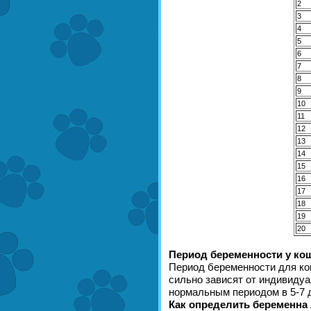
2
3
4
5
6
7
8
9
10
11
12
13
14
15
16
17
18
19
20
Период беременности у ко
Период беременности для кош
сильно зависят от индивиду
нормальным периодом в 5-7 
Как определить беременна