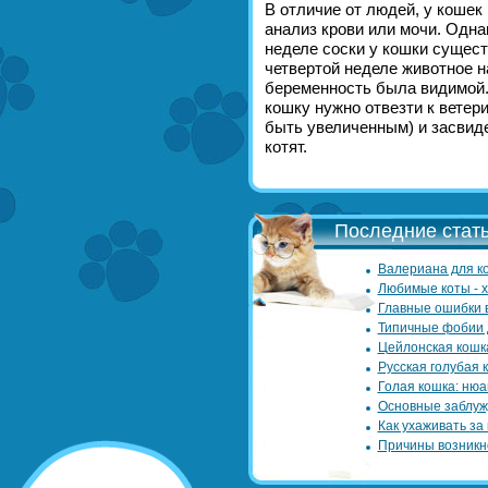
В отличие от людей, у кошек
анализ крови или мочи. Однак
неделе соски у кошки сущест
четвертой неделе животное н
беременность была видимой. 
кошку нужно отвезти к ветер
быть увеличенным) и засвид
котят.
Последние стать
Валериана для ко
Любимые коты - 
Главные ошибки 
Типичные фобии 
Цейлонская кошк
Русская голубая 
Голая кошка: нюа
Основные заблуж
Как ухаживать за
Причины возникн