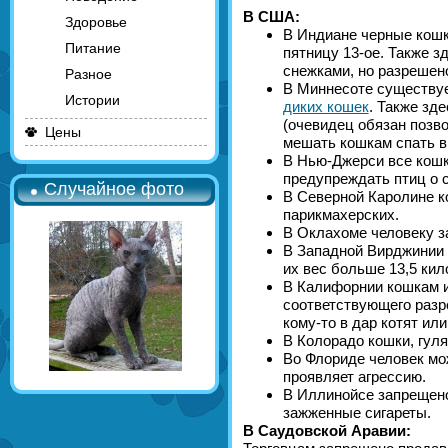
В США:
Здоровье
В Индиане черные кошк
Питание
пятницу 13-ое. Также з
снежками, но разрешено
Разное
В Миннесоте существуе
Истории
диких кошек
. Также зд
(очевидец обязан позво
Цены
мешать кошкам спать в
В Нью-Джерси все кошк
предупреждать птиц о 
Случайное фото
В Северной Каролине к
парикмахерских.
В Оклахоме человеку з
В Западной Вирджинии 
их вес больше 13,5 кил
В Калифорнии кошкам и
соответствующего разр
кому-то в дар котят или
В Колорадо кошки, гул
Во Флориде человек мо
проявляет агрессию.
В Иллинойсе запрещено
зажженные сигареты.
В Саудовской Аравии: