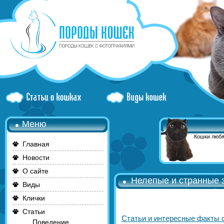
Меню
Кошки любя
Главная
Новости
О сайте
Нелепые и странные 
Виды
Клички
Статьи
Статьи и интересные факты 
Поведение