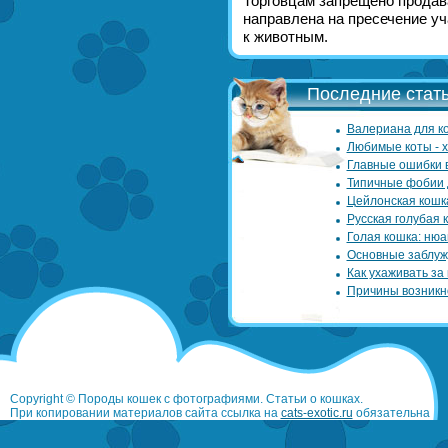
Торговцам запрещено продав
направлена на пресечение у
к животным.
Последние стать
Валериана для ко
Любимые коты - 
Главные ошибки 
Типичные фобии 
Цейлонская кошк
Русская голубая 
Голая кошка: нюа
Основные заблуж
Как ухаживать за
Причины возникн
Copyright © Породы кошек с фотографиями. Статьи о кошках.
При копировании материалов сайта ссылка на
cats-exotic.ru
обязательна