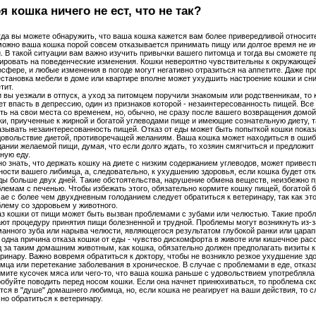
я кошка ничего не ест, что не так?
да вы можете обнаружить, что ваша кошка кажется вам более привередливой относит
ожно ваша кошка порой совсем отказывается принимать пищу или долгое время не и
. В такой ситуации вам важно изучить привычки вашего питомца и тогда вы сможете 
ировать на поведенческие изменения. Кошки невероятно чувствительны к окружающей
сфере, и любые изменения в погоде могут негативно отразиться на аппетите. Даже пр
становка мебели в доме или квартире вполне может ухудшить настроение кошки и сни
тит.
 вы уезжали в отпуск, а уход за питомцем поручили знакомым или родственникам, то 
т впасть в депрессию, один из признаков которой - незаинтересованность пищей. Все
ть на свои места со временем, но, обычно, не сразу после вашего возвращения домой
и, приученные к жирной и богатой углеводами пище и имеющие сознательную диету, т
зывать незаинтересованность пищей. Отказ от еды может быть попыткой кошки показ
овольствие диетой, противоречащей желаниям. Ваша кошка может находиться в оши
ании желаемой пищи, думая, что если долго ждать, то хозяин смягчиться и предложит
ную еду.
о знать, что держать кошку на диете с низким содержанием углеводов, может привест
ности вашего либимца, а, следовательно, к ухудшению здоровья, если кошка будет от
ды больше двух дней. Такие обстоятельства, нарушение обмена веществ, неизбежно п
лемам с печенью. Чтобы избежать этого, обязательно кормите кошку пищей, богатой б
ае с более чем двухдневным голоданием следует обратиться к ветеринару, так как эт
лему со здоровьем у животного.
з кошки от пищи может быть вызван проблемами с зубами или челюстью. Такие проб
ют процедуру принятия пищи болезненной и трудной. Проблемы могут возникнуть из-з
анного зуба или нарыва челюсти, являющегося результатом глубокой ранки или царап
одна причина отказа кошки от еды - чувство дискомфорта в животе или кишечное рас
 за таким домашним животным, как кошка, обязательно должен предполагать визиты к
ринару. Важно вовремя обратиться к доктору, чтобы не возникло резкое ухудшение зд
мца или перетекание заболевания в хроническое. В случае с проблемами в еде, отказа
мите кусочек мяса или чего-то, что ваша кошка раньше с удовольствием употребляла 
обуйте поводить перед носом кошки. Если она начнет принюхиваться, то проблема ск
тся в "душе" домашнего любимца, но, если кошка не реагирует на ваши действия, то с
но обратиться к ветеринару.