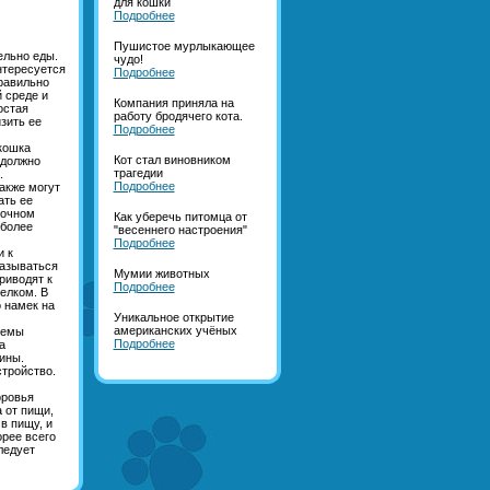
для кошки
Подробнее
Пушистое мурлыкающее
ельно еды.
чудо!
нтересуется
Подробнее
правильно
 среде и
Компания приняла на
остая
работу бродячего кота.
зить ее
Подробнее
кошка
Кот стал виновником
 должно
трагедии
.
Подробнее
акже могут
ать ее
бочном
Как уберечь питомца от
 более
"весеннего настроения"
Подробнее
и к
казываться
Мумии животных
риводят к
Подробнее
елком. В
о намек на
Уникальное открытие
американских учёных
лемы
Подробнее
а
ины.
стройство.
оровья
 от пищи,
в пищу, и
орее всего
ледует