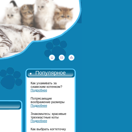
Популярное
Как ухаживать за
сиамским котенком?
Подробнее
Потрясающие
воображение размеры
Подробнее
Знакомьтесь: красивые
трехмастные коты
Подробнее
Как выбрать когтеточку