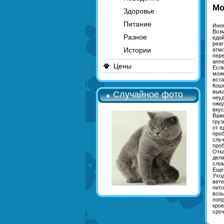
Мо
Здоровье
Питание
Иног
Возм
Разное
едой
реаг
Истории
атмо
пере
аппе
Цены
Если
може
вста
Кошк
выка
Случайное фото
неуд
ожид
вкус
Важн
груз
от е
проб
случ
проб
Отка
дела
слом
Еще 
Уход
вете
пито
возь
попр
крое
сроч