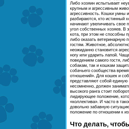
Либо хозяин испытывает неув
крупным и агрессивным живо
агрессивность. Кошки умны 
разбираются, кто истинный х
начинают увеличивать свое п
угол собственных хозяев. В 
кота, при этом не способны 
либо оказать ветеринарную 
гостям. Животное, абсолютно
неожиданно становится агрес
ногу или ударить лапой. Чащ
поведением самого гостя, ли
собакам, так и кошкам защит
собачьего сообщества время
отношений». Для кошек и со
представляют собой единую 
несомненно, должен занимать
высокого ранга стоит поборот
лидирующее положение, кото
«коллектива». И часто в так
довольно забавную ситуацию
положение по отношении к из
Что делать, чтоб