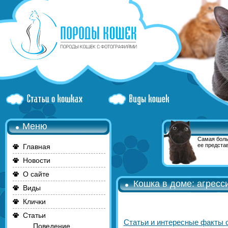
Меню
Самая боль
ее представ
Главная
Новости
О сайте
Кошка в доме: агресс
Виды
Клички
Статьи
Статьи и интересные факты 
Поведение