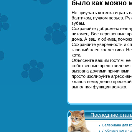
было как можно 
Не приучать котенка играть 
бантиком, пучком перьев. Ру
зубам.
Сохраняйте доброжелательну
питомец. Все нерешенные пр
дома. А ваш любимец поможе
Сохраняйте уверенность и с
главный член коллектива. Не
кота.
Объясните вашим гостям: не к
собственные представления о
вызвана другими причинами, 
просто изолируйте агрессивн
кланов немедленно пресекайт
выполняя функции вожака.
Последние стать
Валериана для ко
Любимые коты - 