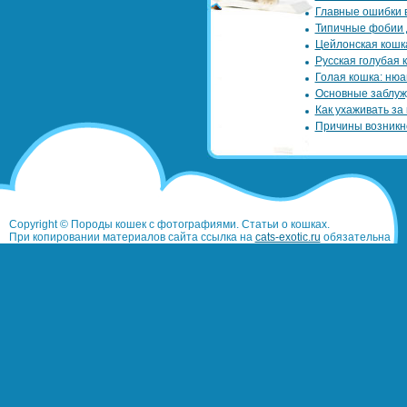
Главные ошибки 
Типичные фобии 
Цейлонская кошк
Русская голубая 
Голая кошка: нюа
Основные заблуж
Как ухаживать за
Причины возникн
Copyright © Породы кошек с фотографиями. Статьи о кошках.
При копировании материалов сайта ссылка на
cats-exotic.ru
обязательна