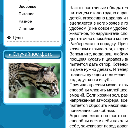
Здоровье
Часто счастливые обладатели
питомцем стало трудно справ
Питание
детей, агрессивно царапая и 
Разное
вцепляется в ноги хозяев и го
удобном (и не совсем удобно
Истории
животное, то нарушитель спо
Цены
достаточно спокойного кошач
Разберемся по порядку. При
хозяевам скрывается, скорее
Случайное фото
Вспомните, когда ваш любиме
поощряя кусать и царапать ва
пытается дать отпор. Котенок
и даже нужно делать. И тепер
главенствующего положения 
ход идут когти и зубы.
Причина агрессии может скрыв
способны уловить малейшее и
эмоций. Если хозяин зол, ра
напряженная атмосфера, все 
пытается сбросить накопивш
пониманию способами.
Агрессию животного часто не
способны вести себя нахально
себе, заискивает перед дор